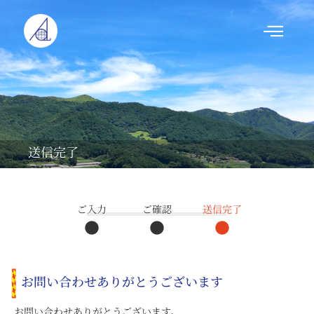
内
容
を
ス
キ
ッ
プ
送信完了
ご入力
ご確認
送信完了
お問い合わせありがとうございます
お問い合わせありがとうございます。