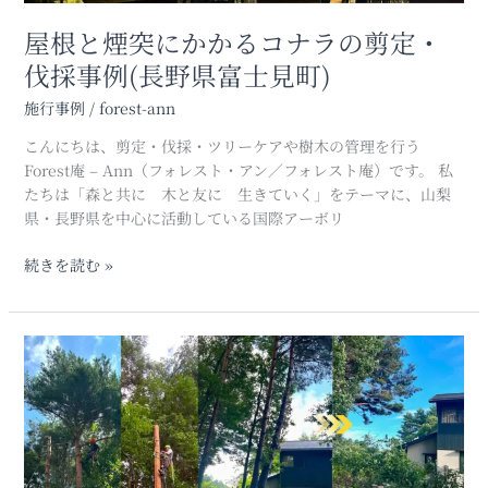
ナ
ラ
屋根と煙突にかかるコナラの剪定・
の
伐採事例(長野県富士見町)
剪
定・
施行事例
/
forest-ann
伐
こんにちは、剪定・伐採・ツリーケアや樹木の管理を行う
採
Forest庵 – Ann（フォレスト・アン／フォレスト庵）です。 私
事
たちは「森と共に 木と友に 生きていく」をテーマに、山梨
例
県・長野県を中心に活動している国際アーボリ
(長
野
続きを読む »
県
富
士
見
高
町)
く
伸
び
す
ぎ