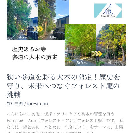
狭
い
参
道
を
彩
る
大
木
の
剪
定！
狭い参道を彩る大木の剪定！歴史を
歴
守り、未来へつなぐフォレスト庵の
史
挑戦
を
守
施行事例
/
forest-ann
り、
未
こんにちは。剪定・伐採・ツリーケアや樹木の管理を行う
来
Forest庵 – Ann（フォレスト・アン／フォレスト庵）です。 私
へ
たちは「森と共に 木と友に 生きていく」をテーマに、山梨
つ