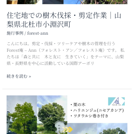
定
い
作
現
住宅地での樹木伐採・剪定作業｜山
業
場
梨県北杜市小淵沢町
｜
に
山
も
施行事例
/
forest-ann
梨
対
こんにちは。剪定・伐採・ツリーケアや樹木の管理を行う
県
応
Forest庵 – Ann（フォレスト・アン／フォレスト庵）です。 私
北
(石
たちは「森と共に 木と友に 生きていく」をテーマに、山梨
杜
川
県・長野県を中心に活動している国際アーボリ
市
県
小
七
続きを読む »
淵
尾
沢
市)
町
【剪
定】
山
梨
県
北