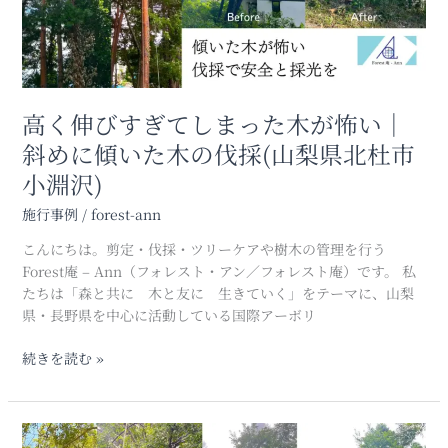
て
し
ま
っ
た
木
高く伸びすぎてしまった木が怖い｜
が
斜めに傾いた木の伐採(山梨県北杜市
怖
小淵沢)
い
｜
施行事例
/
forest-ann
斜
め
こんにちは。剪定・伐採・ツリーケアや樹木の管理を行う
に
Forest庵 – Ann（フォレスト・アン／フォレスト庵）です。 私
傾
たちは「森と共に 木と友に 生きていく」をテーマに、山梨
い
県・長野県を中心に活動している国際アーボリ
た
木
続きを読む »
の
伐
採
倒
(山