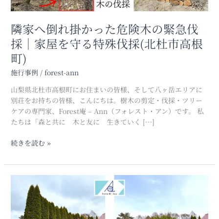
危
険
木
隣家へ倒れ掛かった危険木の緊急伐
の
採｜家屋を守る特殊伐採(北杜市高根
緊
町)
急
伐
施行事例
/
forest-ann
採
｜
山梨県北杜市高根町にお住まいの皆様、そして八ヶ岳エリアに
家
別荘をお持ちの皆様、こんにちは。樹木の剪定・伐採・ツリー
屋
ケアの専門家、Forest庵 – Ann（フォレスト・アン）です。 私
を
たちは「森と共に 木と友に 生きていく […]
守
る
続きを読む »
特
殊
伐
コ
採
ニ
(北
フ
杜
ァ
市