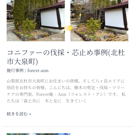
ー
高
の
根
伐
町)
採・
芯
止
め
事
コニファーの伐採・芯止め事例(北杜
例
市大泉町)
(北
杜
施行事例
/
forest-ann
市
山梨県北杜市大泉町にお住まいの皆様、そして八ヶ岳エリアに
大
別荘をお持ちの皆様、こんにちは。樹木の剪定・伐採・ツリー
泉
ケアの専門家、Forest庵 – Ann（フォレスト・アン）です。 私
町)
たちは「森と共に 木と友に 生きていく
続きを読む »