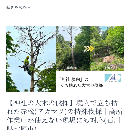
木
続きを読む »
の
伐
採
【神
作
社
業
の
(山
大
梨
木
県
の
北
伐
杜
採】
市
境
高
内
根
で
町)
立
【神社の大木の伐採】境内で立ち枯
ち
れた赤松(アカマツ)の特殊伐採｜高所
枯
作業車が使えない現場にも対応(石川
れ
た
県七尾市)