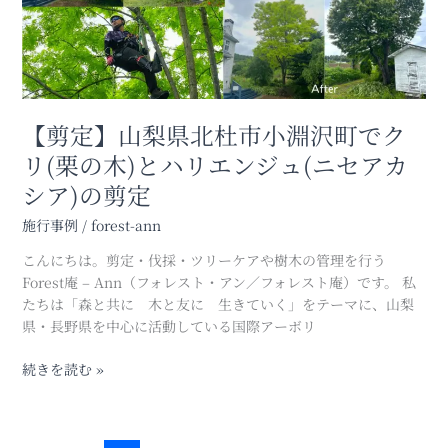
杜
市
小
淵
沢
町
【剪定】山梨県北杜市小淵沢町でク
で
リ(栗の木)とハリエンジュ(ニセアカ
ク
シア)の剪定
リ
(栗
施行事例
/
forest-ann
の
木)
こんにちは。剪定・伐採・ツリーケアや樹木の管理を行う
と
Forest庵 – Ann（フォレスト・アン／フォレスト庵）です。 私
ハ
たちは「森と共に 木と友に 生きていく」をテーマに、山梨
リ
県・長野県を中心に活動している国際アーボリ
エ
ン
続きを読む »
ジ
ュ
(ニ