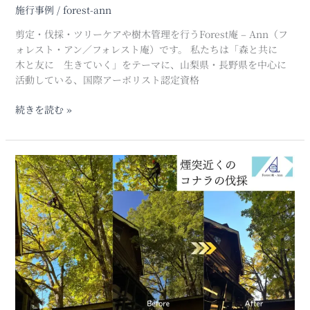
別
施行事例
/
forest-ann
荘
地
剪定・伐採・ツリーケアや樹木管理を行うForest庵 – Ann（フ
で
ォレスト・アン／フォレスト庵）です。 私たちは「森と共に
の
木と友に 生きていく」をテーマに、山梨県・長野県を中心に
大
活動している、国際アーボリスト認定資格
木
剪
続きを読む »
定
事
例
屋
(山
根
梨
と
県
煙
北
突
杜
に
市
か
大
か
泉
る
町)
コ