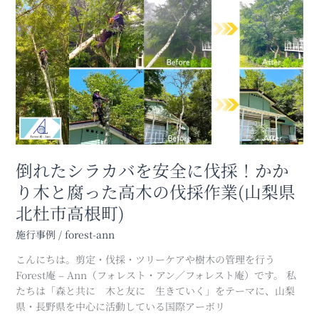
れ
梨
た
県
シ
北
ラ
杜
カ
市
バ
小
を
淵
安
沢)
全
に
伐
倒れたシラカバを安全に伐採！かか
採！
り木と腐った高木の伐採作業(山梨県
か
北杜市高根町)
か
り
施行事例
/
forest-ann
木
と
こんにちは。剪定・伐採・ツリーケアや樹木の管理を行う
腐
Forest庵 – Ann（フォレスト・アン／フォレスト庵）です。 私
っ
たちは「森と共に 木と友に 生きていく」をテーマに、山梨
た
県・長野県を中心に活動している国際アーボリ
高