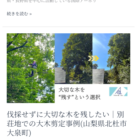
県・長野県を中心に活動している国際アーボリ
な
ぐ
続きを読む »
フ
ォ
レ
伐
ス
採
ト
せ
庵
ず
の
に
挑
大
戦
切
な
木
を
残
し
伐採せずに大切な木を残したい｜別
た
荘地での大木剪定事例(山梨県北杜市
い
大泉町)
｜