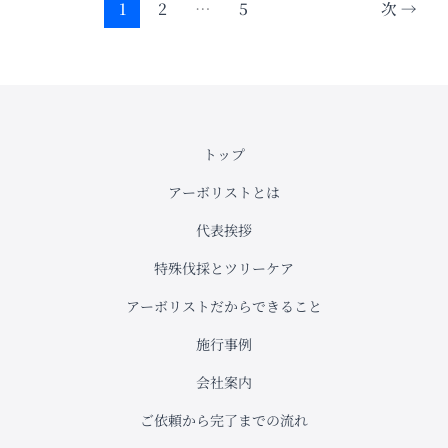
セ
1
2
…
5
次
→
ア
カ
シ
ア)
の
剪
トップ
定
アーボリストとは
代表挨拶
特殊伐採とツリーケア
アーボリストだからできること
施行事例
会社案内
ご依頼から完了までの流れ