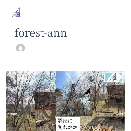
内
容
を
ス
forest-ann
キ
ッ
プ
隣
家
へ
倒
れ
掛
か
っ
た