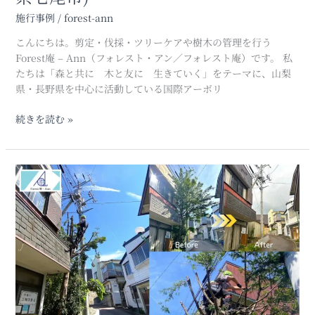
赤
施行事例
/
forest-ann
松
(ア
こんにちは。剪定・伐採・ツリーケアや樹木の管理を行う
カ
Forest庵 – Ann（フォレスト・アン／フォレスト庵）です。 私
マ
たちは「森と共に 木と友に 生きていく」をテーマに、山梨
ツ)
県・長野県を中心に活動している国際アーボリ
の
特
続きを読む »
殊
伐
採
住
｜
宅
高
地
所
で
作
の
業
樹
車
木
が
伐
使
採・
え
剪
な