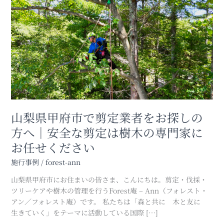
梨
県
甲
府
市
で
剪
定
業
者
を
山梨県甲府市で剪定業者をお探しの
お
方へ｜安全な剪定は樹木の専門家に
探
お任せください
し
の
施行事例
/
forest-ann
方
へ
山梨県甲府市にお住まいの皆さま、こんにちは。剪定・伐採・
｜
ツリーケアや樹木の管理を行うForest庵 – Ann（フォレスト・
安
アン／フォレスト庵）です。 私たちは「森と共に 木と友に
全
生きていく」をテーマに活動している国際 […]
な