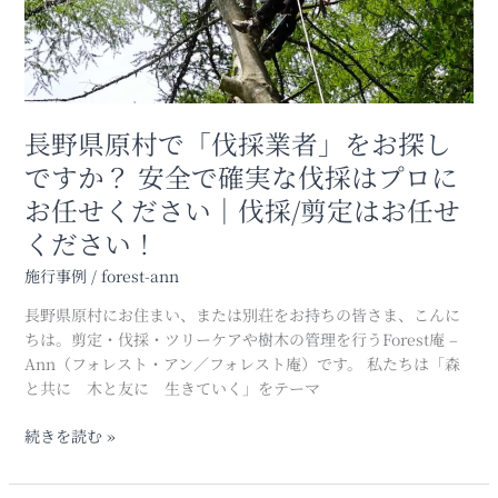
「伐
定
採
の
業
コ
者」
ツ
を
お
長野県原村で「伐採業者」をお探し
探
ですか？ 安全で確実な伐採はプロに
し
お任せください｜伐採/剪定はお任せ
で
す
ください！
か？
施行事例
/
forest-ann
安
全
長野県原村にお住まい、または別荘をお持ちの皆さま、こんに
で
ちは。剪定・伐採・ツリーケアや樹木の管理を行うForest庵 –
確
Ann（フォレスト・アン／フォレスト庵）です。 私たちは「森
実
と共に 木と友に 生きていく」をテーマ
な
伐
続きを読む »
採
は
プ