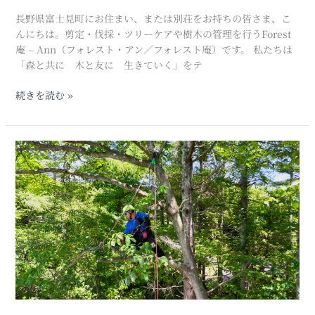
業
長野県富士見町にお住まい、または別荘をお持ちの皆さま、こ
者
んにちは。剪定・伐採・ツリーケアや樹木の管理を行うForest
｜
庵 – Ann（フォレスト・アン／フォレスト庵）です。 私たちは
伐
「森と共に 木と友に 生きていく」をテ
採/
剪
続きを読む »
定
は
お
富
任
士
せ
見
く
町
だ
の
さ
剪
い！
定
業
者
の
探