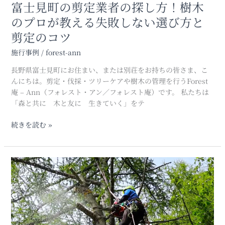
し
富士見町の剪定業者の探し方！樹木
方！
のプロが教える失敗しない選び方と
樹
剪定のコツ
木
の
施行事例
/
forest-ann
プ
ロ
長野県富士見町にお住まい、または別荘をお持ちの皆さま、こ
が
んにちは。剪定・伐採・ツリーケアや樹木の管理を行うForest
教
庵 – Ann（フォレスト・アン／フォレスト庵）です。 私たちは
え
「森と共に 木と友に 生きていく」をテ
る
失
続きを読む »
敗
し
な
長
い
野
選
県
び
原
方
村
と
で
剪