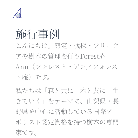
内
容
を
ス
施行事例
キ
ッ
プ
こんにちは。剪定・伐採・ツリーケ
アや樹木の管理を行うForest庵 –
Ann（フォレスト・アン／フォレス
ト庵）です。
私たちは「森と共に 木と友に 生
きていく」をテーマに、山梨県・長
野県を中心に活動している国際アー
ボリスト認定資格を持つ樹木の専門
家です。