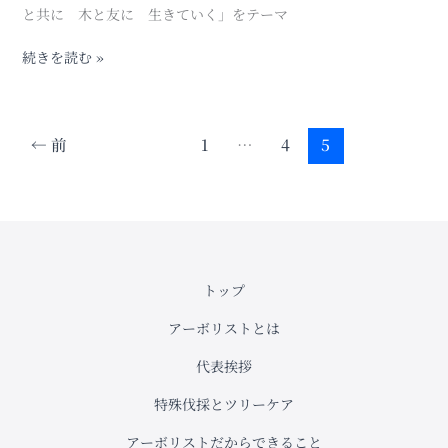
の
さ
と共に 木と友に 生きていく」をテーマ
プ
い！
ロ
続きを読む »
が
教
え
←
前
1
…
4
5
る
剪
定
の
コ
ツ
と
トップ
業
者
アーボリストとは
選
び
代表挨拶
の
特殊伐採とツリーケア
ポ
イ
アーボリストだからできること