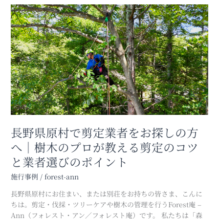
長
ロ
野
に
県
お
原
任
村
せ
で
く
剪
だ
定
さ
業
い
者
｜
を
伐
お
採/
長野県原村で剪定業者をお探しの方
探
剪
へ｜樹木のプロが教える剪定のコツ
し
定
と業者選びのポイント
の
は
方
お
施行事例
/
forest-ann
へ
任
｜
せ
長野県原村にお住まい、または別荘をお持ちの皆さま、こんに
樹
く
ちは。剪定・伐採・ツリーケアや樹木の管理を行うForest庵 –
木
だ
Ann（フォレスト・アン／フォレスト庵）です。 私たちは「森