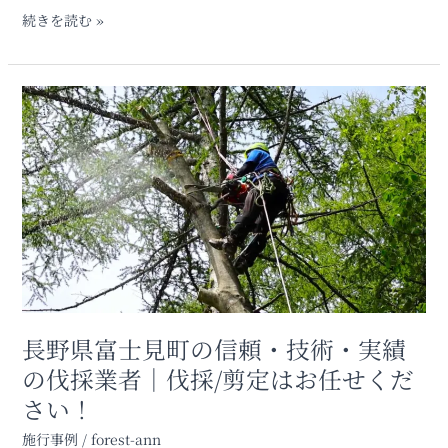
剪
続きを読む »
定
は
樹
長
木
野
の
県
専
富
門
士
家
見
に
町
お
の
任
信
せ
頼・
く
技
だ
術・
長野県富士見町の信頼・技術・実績
さ
実
い
の伐採業者｜伐採/剪定はお任せくだ
績
さい！
の
伐
施行事例
/
forest-ann
採