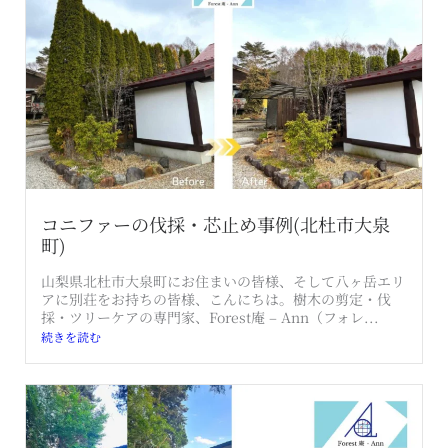
コニファーの伐採・芯止め事例(北杜市大泉
町)
山梨県北杜市大泉町にお住まいの皆様、そして八ヶ岳エリ
アに別荘をお持ちの皆様、こんにちは。樹木の剪定・伐
採・ツリーケアの専門家、Forest庵 – Ann（フォレ...
続きを読む