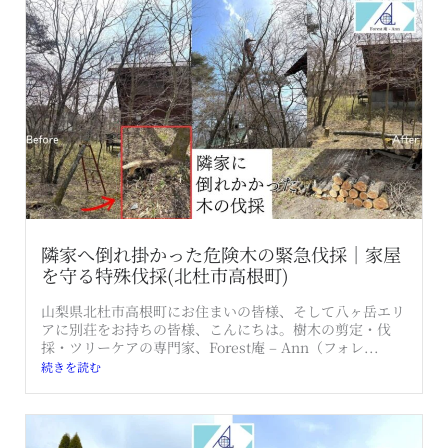
隣家へ倒れ掛かった危険木の緊急伐採｜家屋
を守る特殊伐採(北杜市高根町)
山梨県北杜市高根町にお住まいの皆様、そして八ヶ岳エリ
アに別荘をお持ちの皆様、こんにちは。樹木の剪定・伐
採・ツリーケアの専門家、Forest庵 – Ann（フォレ...
続きを読む