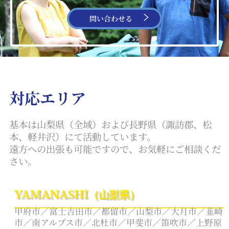
問い合わせる
対応エリア
基本は山梨県（全域）および長野県（諏訪郡、松
本、軽井沢）にて活動しています。
遠方への出張も可能ですので、お気軽にご相談くだ
さい。
YAMANASHI（山梨県）
甲府市／富士吉田市／都留市／山梨市／大月市／韮崎
市／南アルプス市／北杜市／甲斐市／笛吹市／上野原