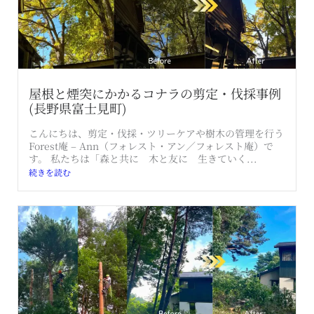
屋根と煙突にかかるコナラの剪定・伐採事例
(長野県富士見町)
こんにちは、剪定・伐採・ツリーケアや樹木の管理を行う
Forest庵 – Ann（フォレスト・アン／フォレスト庵）で
す。 私たちは「森と共に 木と友に 生きていく...
続きを読む