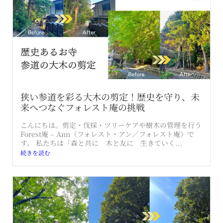
狭い参道を彩る大木の剪定！歴史を守り、未
来へつなぐフォレスト庵の挑戦
こんにちは。剪定・伐採・ツリーケアや樹木の管理を行う
Forest庵 – Ann（フォレスト・アン／フォレスト庵）で
す。 私たちは「森と共に 木と友に 生きていく...
続きを読む