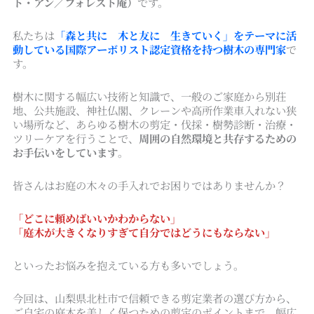
ト・アン／フォレスト庵）
です。
私たちは
「森と共に 木と友に 生きていく」をテーマに活
動している国際アーボリスト認定資格を持つ樹木の専門家
で
す。
樹木に関する幅広い技術と知識で、一般のご家庭から別荘
地、公共施設、神社仏閣、クレーンや高所作業車入れない狭
い場所など、あらゆる樹木の剪定・伐採・樹勢診断・治療・
ツリーケアを行うことで、
周囲の自然環境と共存するための
お手伝いをしています
。
皆さんはお庭の木々の手入れでお困りではありませんか？
「どこに頼めばいいかわからない」
「庭木が大きくなりすぎて自分ではどうにもならない」
といったお悩みを抱えている方も多いでしょう。
今回は、山梨県北杜市で信頼できる剪定業者の選び方から、
ご自宅の庭木を美しく保つための剪定のポイントまで、幅広