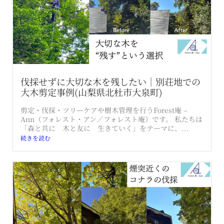
伐採せずに大切な木を残したい｜別荘地での
大木剪定事例(山梨県北杜市大泉町)
剪定・伐採・ツリーケアや樹木管理を行うForest庵 –
Ann（フォレスト・アン／フォレスト庵）です。 私たちは
「森と共に 木と友に 生きていく」をテーマに、...
続きを読む