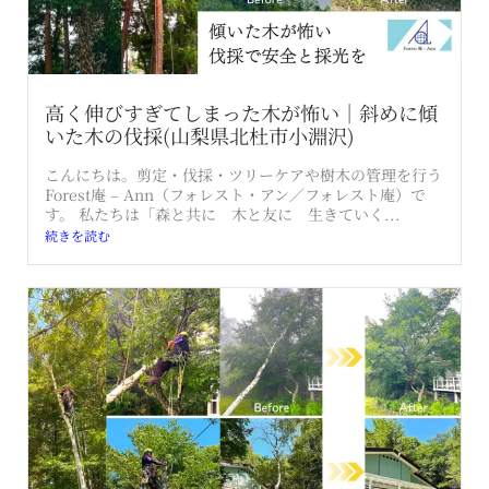
高く伸びすぎてしまった木が怖い｜斜めに傾
いた木の伐採(山梨県北杜市小淵沢)
こんにちは。剪定・伐採・ツリーケアや樹木の管理を行う
Forest庵 – Ann（フォレスト・アン／フォレスト庵）で
す。 私たちは「森と共に 木と友に 生きていく...
続きを読む