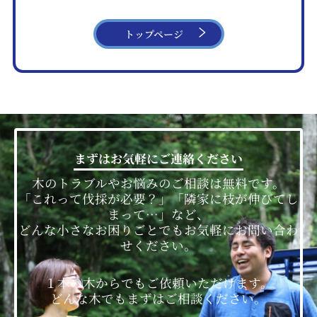
トップページ
まずはお気軽にご連絡ください
木のトラブルやお悩みのご相談は無料です。
「これって伐採が必要？」
「隣家に枝が伸びてし
まって…」など、
どんな小さなお困りごとでもお気軽にお問い合わ
せください。
１本の木からでもご依頼いただけます。
どんな木でもまずはご相談ください。