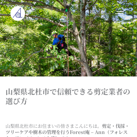
内
容
を
ス
キ
ッ
プ
山梨県北杜市で信頼できる剪定業者の
選び方
山梨県北杜市にお住まいの皆さまこんにちは。
剪定・伐採・
ツリーケアや樹木の管理を行うForest庵 – Ann（フォレス