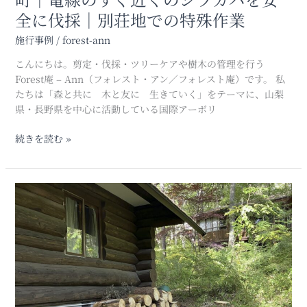
線
全に伐採｜別荘地での特殊作業
の
す
施行事例
/
forest-ann
ぐ
こんにちは。剪定・伐採・ツリーケアや樹木の管理を行う
近
Forest庵 – Ann（フォレスト・アン／フォレスト庵）です。 私
く
たちは「森と共に 木と友に 生きていく」をテーマに、山梨
の
県・長野県を中心に活動している国際アーボリ
シ
ラ
続きを読む »
カ
バ
を
安
【伐
全
採】
に
山
伐
梨
採
県
｜
北
別
杜
荘
市
地