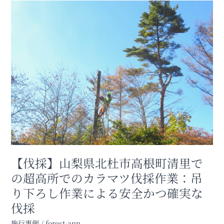
【伐
リ
採】
ス
山
ク
梨
と
県
伐
北
採
杜
の
市
重
高
要
根
性
町
清
里
で
【伐採】山梨県北杜市高根町清里で
の
超
の超高所でのカラマツ伐採作業：吊
高
り下ろし作業による安全かつ確実な
所
で
伐採
の
施行事例
/
forest-ann