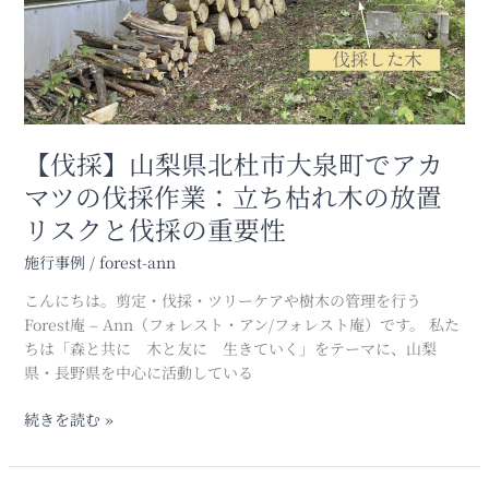
大
で
泉
の
町
特
で
殊
ア
作
カ
業
マ
【伐採】山梨県北杜市大泉町でアカ
ツ
マツの伐採作業：立ち枯れ木の放置
の
リスクと伐採の重要性
伐
採
施行事例
/
forest-ann
作
業：
こんにちは。剪定・伐採・ツリーケアや樹木の管理を行う
立
Forest庵 – Ann（フォレスト・アン/フォレスト庵）です。 私た
ち
ちは「森と共に 木と友に 生きていく」をテーマに、山梨
枯
県・長野県を中心に活動している
れ
木
続きを読む »
の
放
置