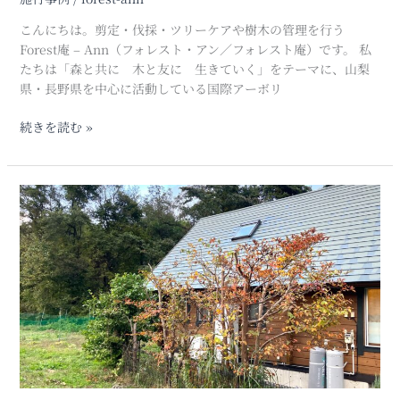
カ
ラ
こんにちは。剪定・伐採・ツリーケアや樹木の管理を行う
マ
Forest庵 – Ann（フォレスト・アン／フォレスト庵）です。 私
ツ
たちは「森と共に 木と友に 生きていく」をテーマに、山梨
伐
県・長野県を中心に活動している国際アーボリ
採
作
続きを読む »
業：
吊
り
山
下
梨
ろ
県
し
北
作
杜
業
市
に
小
よ
淵
る
沢
安
町
全
で
か