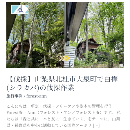
【伐
採】
山
梨
県
北
杜
市
大
泉
町
で
【伐採】山梨県北杜市大泉町で白樺
白
(シラカバ)の伐採作業
樺
(シ
施行事例
/
forest-ann
ラ
こんにちは。剪定・伐採・ツリーケアや樹木の管理を行う
カ
Forest庵 – Ann（フォレスト・アン／フォレスト庵）です。 私
バ)
たちは「森と共に 木と友に 生きていく」をテーマに、山梨
の
県・長野県を中心に活動している国際アーボリ […]
伐