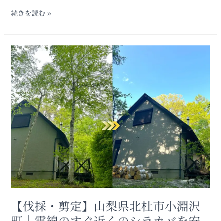
採
続きを読む »
作
業
【伐
採・
剪
定】
山
梨
県
北
杜
市
小
淵
沢
町
【伐採・剪定】山梨県北杜市小淵沢
｜
電
町｜電線のすぐ近くのシラカバを安