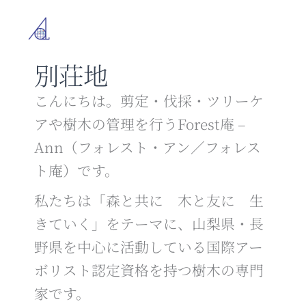
内
容
を
ス
別荘地
キ
ッ
プ
こんにちは。剪定・伐採・ツリーケ
アや樹木の管理を行うForest庵 –
Ann（フォレスト・アン／フォレス
ト庵）です。
私たちは「森と共に 木と友に 生
きていく」をテーマに、山梨県・長
野県を中心に活動している国際アー
ボリスト認定資格を持つ樹木の専門
家です。