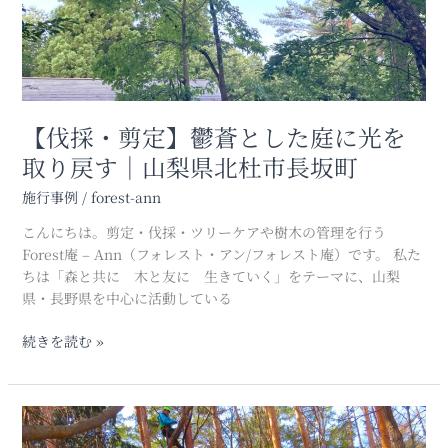
形
と
を
し
保
た
つ
庭
に
光
【伐採・剪定】鬱蒼とした庭に光を
を
取り戻す｜山梨県北杜市長坂町
取
り
施行事例
/
forest-ann
戻
こんにちは。剪定・伐採・ツリーケアや樹木の管理を行う
す
Forest庵 – Ann（フォレスト・アン/フォレスト庵）です。 私た
｜
ちは「森と共に 木と友に 生きていく」をテーマに、山梨
山
県・長野県を中心に活動している
梨
県
続きを読む »
北
杜
市
長
【枯
坂
れ