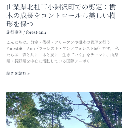
の
山梨県北杜市小淵沢町での剪定：樹
つ
剪
確
木の成長をコントロールし美しい樹
定：
実
形を保つ
樹
な
木
伐
施行事例
/
forest-ann
の
採
成
こんにちは。剪定・伐採・ツリーケアや樹木の管理を行う
長
Forest庵 – Ann（フォレスト・アン／フォレスト庵）です。 私
を
たちは「森と共に 木と友に 生きていく」をテーマに、山梨
コ
県・長野県を中心に活動している国際アーボリ
ン
ト
続きを読む »
ロ
ー
ル
【伐
し
採・
美
剪
し
定】
い
鬱
樹
蒼