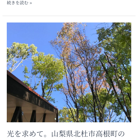
た
続きを読む »
｜
山
梨
光
県
を
北
求
杜
め
市
て。
小
山
淵
梨
沢
県
町
北
杜
市
高
根
町
の
「森
光を求めて。山梨県北杜市高根町の
と