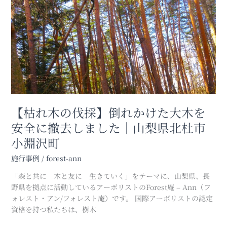
町
木
の
伐
採】
倒
れ
か
け
た
大
【枯れ木の伐採】倒れかけた大木を
木
安全に撤去しました｜山梨県北杜市
を
小淵沢町
安
全
施行事例
/
forest-ann
に
撤
「森と共に 木と友に 生きていく」をテーマに、山梨県、長
去
野県を拠点に活動しているアーボリストのForest庵 – Ann（フ
し
ォレスト・アン/フォレスト庵）です。 国際アーボリストの認定
ま
資格を持つ私たちは、樹木
し