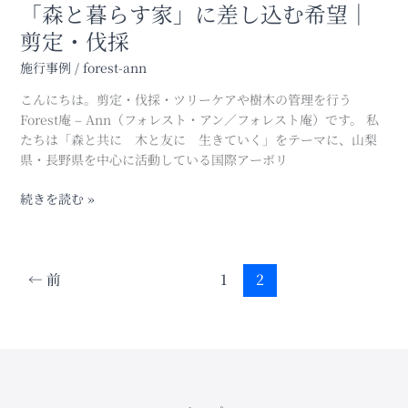
「森と暮らす家」に差し込む希望｜
暮
ら
剪定・伐採
す
施行事例
/
forest-ann
家」
に
こんにちは。剪定・伐採・ツリーケアや樹木の管理を行う
差
Forest庵 – Ann（フォレスト・アン／フォレスト庵）です。 私
し
たちは「森と共に 木と友に 生きていく」をテーマに、山梨
込
県・長野県を中心に活動している国際アーボリ
む
希
続きを読む »
望
｜
剪
定・
←
前
1
2
伐
採