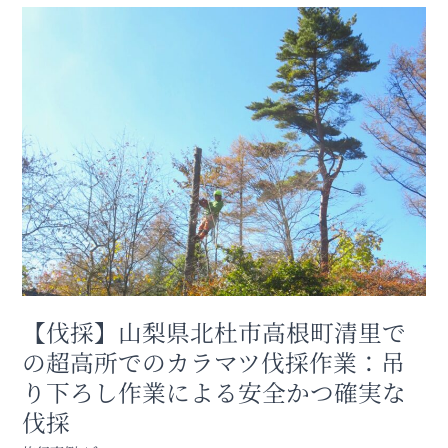
【伐
採】
山
梨
県
北
杜
市
高
根
町
清
里
で
【伐採】山梨県北杜市高根町清里で
の
超
の超高所でのカラマツ伐採作業：吊
高
り下ろし作業による安全かつ確実な
所
で
伐採
の