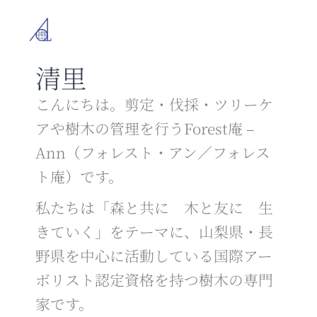
内
容
を
ス
清里
キ
ッ
プ
こんにちは。剪定・伐採・ツリーケ
アや樹木の管理を行うForest庵 –
Ann（フォレスト・アン／フォレス
ト庵）です。
私たちは「森と共に 木と友に 生
きていく」をテーマに、山梨県・長
野県を中心に活動している国際アー
ボリスト認定資格を持つ樹木の専門
家です。