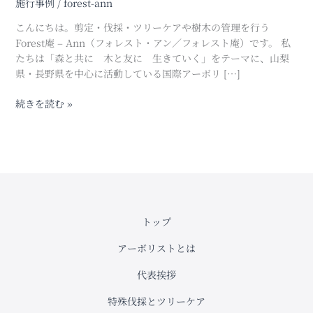
施行事例
/
forest-ann
カ
ラ
こんにちは。剪定・伐採・ツリーケアや樹木の管理を行う
マ
Forest庵 – Ann（フォレスト・アン／フォレスト庵）です。 私
ツ
たちは「森と共に 木と友に 生きていく」をテーマに、山梨
伐
県・長野県を中心に活動している国際アーボリ […]
採
作
続きを読む »
業：
吊
り
下
ろ
し
作
トップ
業
に
アーボリストとは
よ
る
代表挨拶
安
全
特殊伐採とツリーケア