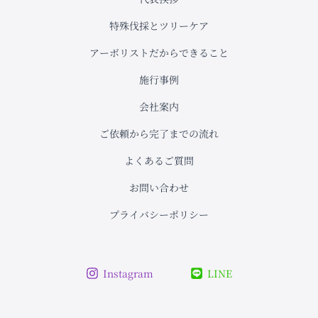
え
な
特殊伐採とツリーケア
い
現
アーボリストだからできること
場
施行事例
に
も
会社案内
対
応
ご依頼から完了までの流れ
(石
川
よくあるご質問
県
お問い合わせ
七
尾
プライバシーポリシー
市)
Instagram
LINE