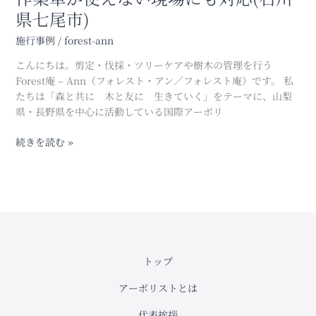
た
県七尾市)
赤
施行事例
/
forest-ann
松
(ア
こんにちは。剪定・伐採・ツリーケアや樹木の管理を行う
カ
Forest庵 – Ann（フォレスト・アン／フォレスト庵）です。 私
マ
たちは「森と共に 木と友に 生きていく」をテーマに、山梨
ツ)
県・長野県を中心に活動している国際アーボリ
の
特
続きを読む »
殊
伐
採
｜
高
所
作
業
トップ
車
アーボリストとは
が
使
代表挨拶