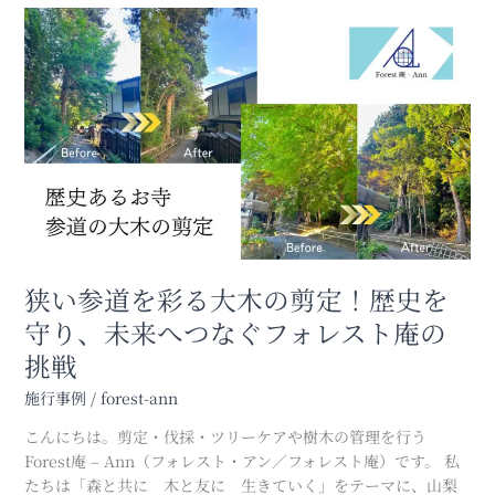
狭
い
参
道
を
彩
る
大
木
の
剪
定！
狭い参道を彩る大木の剪定！歴史を
歴
守り、未来へつなぐフォレスト庵の
史
挑戦
を
守
施行事例
/
forest-ann
り、
未
こんにちは。剪定・伐採・ツリーケアや樹木の管理を行う
来
Forest庵 – Ann（フォレスト・アン／フォレスト庵）です。 私
へ
たちは「森と共に 木と友に 生きていく」をテーマに、山梨