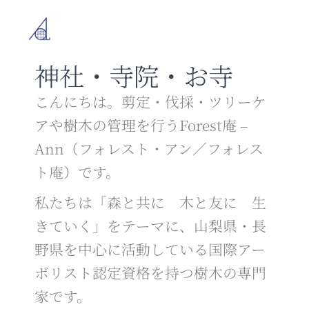
内
容
を
ス
神社・寺院・お寺
キ
ッ
プ
こんにちは。剪定・伐採・ツリーケ
アや樹木の管理を行うForest庵 –
Ann（フォレスト・アン／フォレス
ト庵）です。
私たちは「森と共に 木と友に 生
きていく」をテーマに、山梨県・長
野県を中心に活動している国際アー
ボリスト認定資格を持つ樹木の専門
家です。