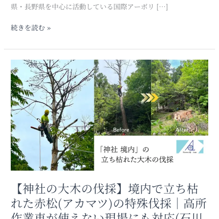
つ
県・長野県を中心に活動している国際アーボリ […]
な
ぐ
続きを読む »
フ
ォ
レ
【神
ス
社
ト
の
庵
大
の
木
挑
の
戦
伐
採】
境
内
で
立
【神社の大木の伐採】境内で立ち枯
ち
れた赤松(アカマツ)の特殊伐採｜高所
枯
作業車が使えない現場にも対応(石川
れ