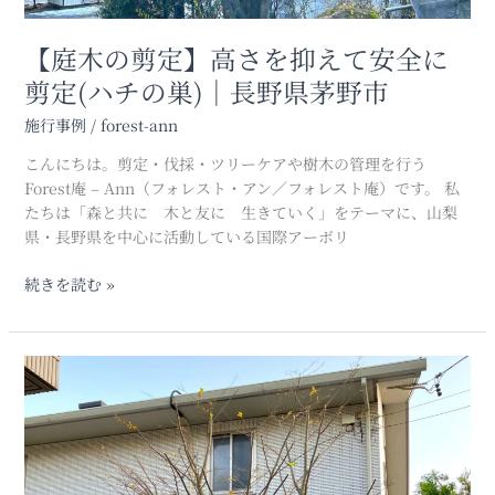
全
に
【庭木の剪定】高さを抑えて安全に
剪
定
剪定(ハチの巣)｜長野県茅野市
(ハ
チ
施行事例
/
forest-ann
の
こんにちは。剪定・伐採・ツリーケアや樹木の管理を行う
巣)
Forest庵 – Ann（フォレスト・アン／フォレスト庵）です。 私
｜
たちは「森と共に 木と友に 生きていく」をテーマに、山梨
長
県・長野県を中心に活動している国際アーボリ
野
県
続きを読む »
茅
野
市
長
野
県
茅
野
市