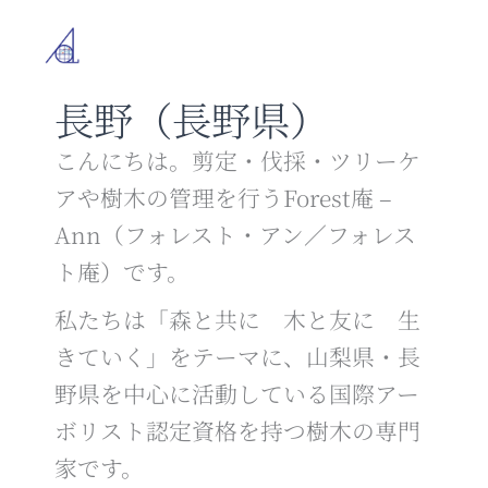
内
容
を
ス
長野（長野県）
キ
ッ
プ
こんにちは。剪定・伐採・ツリーケ
アや樹木の管理を行うForest庵 –
Ann（フォレスト・アン／フォレス
ト庵）です。
私たちは「森と共に 木と友に 生
きていく」をテーマに、山梨県・長
野県を中心に活動している国際アー
ボリスト認定資格を持つ樹木の専門
家です。