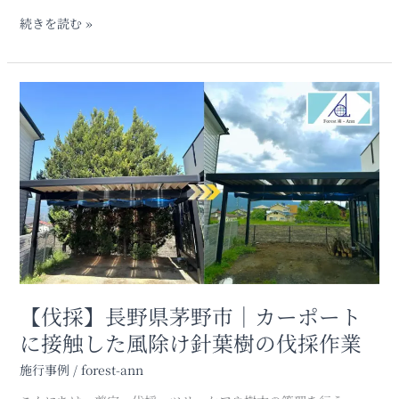
野
続きを読む »
県
富
士
見
【伐
町)
採】
長
野
県
茅
野
市
｜
カ
ー
ポ
【伐採】長野県茅野市｜カーポート
ー
に接触した風除け針葉樹の伐採作業
ト
に
施行事例
/
forest-ann
接