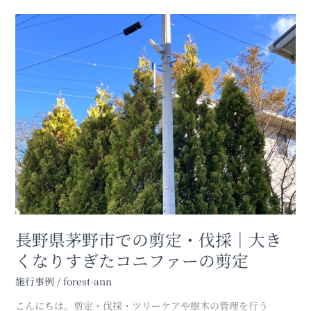
長
野
県
茅
野
市
で
の
剪
定・
伐
採
｜
大
長野県茅野市での剪定・伐採｜大き
き
く
くなりすぎたコニファーの剪定
な
り
施行事例
/
forest-ann
す
こんにちは。剪定・伐採・ツリーケアや樹木の管理を行う
ぎ