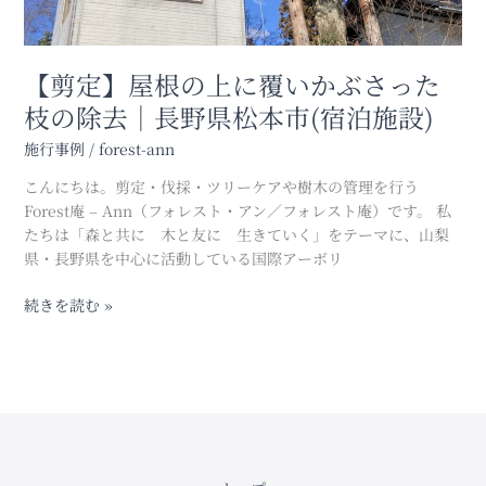
た
枝
の
【剪定】屋根の上に覆いかぶさった
除
枝の除去｜長野県松本市(宿泊施設)
去
｜
施行事例
/
forest-ann
長
野
こんにちは。剪定・伐採・ツリーケアや樹木の管理を行う
県
Forest庵 – Ann（フォレスト・アン／フォレスト庵）です。 私
松
たちは「森と共に 木と友に 生きていく」をテーマに、山梨
本
県・長野県を中心に活動している国際アーボリ
市
(宿
続きを読む »
泊
施
設)