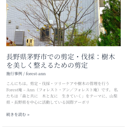
で
の
剪
定・
伐
採：
樹
木
長野県茅野市での剪定・伐採：樹木
を
美
を美しく整えるための剪定
し
く
施行事例
/
forest-ann
整
こんにちは。剪定・伐採・ツリーケアや樹木の管理を行う
え
Forest庵 – Ann（フォレスト・アン／フォレスト庵）です。 私
る
たちは「森と共に 木と友に 生きていく」をテーマに、山梨
た
県・長野県を中心に活動している国際アーボリ
め
の
続きを読む »
剪
定