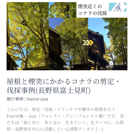
屋
根
と
煙
突
に
か
か
る
コ
ナ
ラ
屋根と煙突にかかるコナラの剪定・
の
伐採事例(長野県富士見町)
剪
定・
施行事例
/
forest-ann
伐
こんにちは、剪定・伐採・ツリーケアや樹木の管理を行う
採
Forest庵 – Ann（フォレスト・アン／フォレスト庵）です。 私
事
たちは「森と共に 木と友に 生きていく」をテーマに、山梨
例
県・長野県を中心に活動している国際アーボリ […]
(長