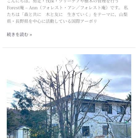
こんにちは。剪定・伐採・ツリーケアや樹木の管理を行う
触
Forest庵 – Ann（フォレスト・アン／フォレスト庵）です。 私
し
たちは「森と共に 木と友に 生きていく」をテーマに、山梨
た
県・長野県を中心に活動している国際アーボリ
風
除
続きを読む »
け
針
葉
樹
【庭
の
木
伐
の
採
剪
作
定】
業
高
さ
を
抑
え
て
安