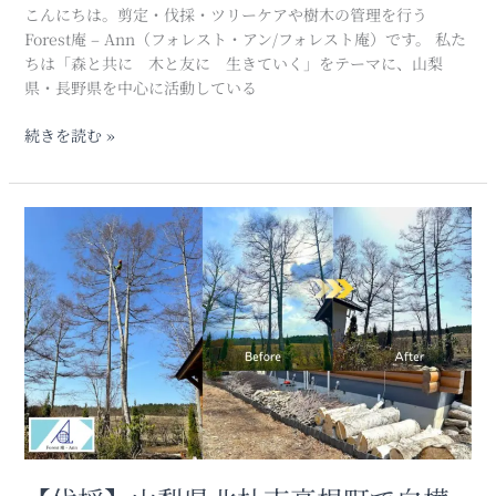
町
こんにちは。剪定・伐採・ツリーケアや樹木の管理を行う
中
Forest庵 – Ann（フォレスト・アン/フォレスト庵）です。 私た
や
ちは「森と共に 木と友に 生きていく」をテーマに、山梨
道
県・長野県を中心に活動している
路
の
続きを読む »
安
全
確
【伐
保
採】
と
山
自
梨
然
県
へ
北
の
杜
敬
市
意
高
根
町
で