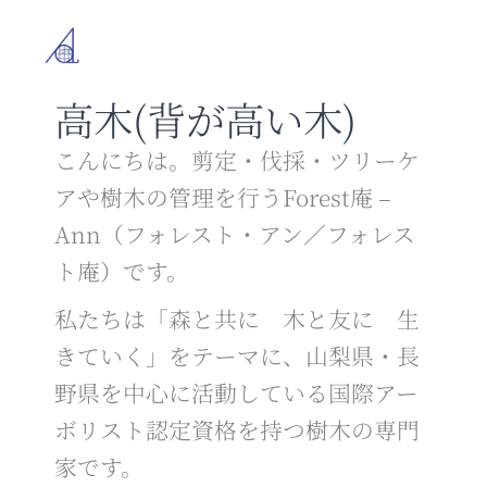
内
容
を
ス
高木(背が高い木)
キ
ッ
プ
こんにちは。剪定・伐採・ツリーケ
アや樹木の管理を行うForest庵 –
Ann（フォレスト・アン／フォレス
ト庵）です。
私たちは「森と共に 木と友に 生
きていく」をテーマに、山梨県・長
野県を中心に活動している国際アー
ボリスト認定資格を持つ樹木の専門
家です。