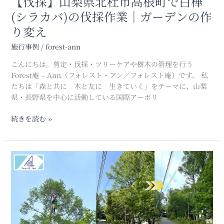
【伐採】山梨県北杜市高根町で白樺
白
(シラカバ)の伐採作業｜ガーデンの作
樺
り変え
(シ
ラ
施行事例
/
forest-ann
カ
バ)
こんにちは。剪定・伐採・ツリーケアや樹木の管理を行う
の
Forest庵 – Ann（フォレスト・アン／フォレスト庵）です。 私
伐
たちは「森と共に 木と友に 生きていく」をテーマに、山梨
採
県・長野県を中心に活動している国際アーボリ
作
業
続きを読む »
｜
ガ
ー
【剪
デ
定】
ン
山
の
梨
作
県
り
北
変
杜