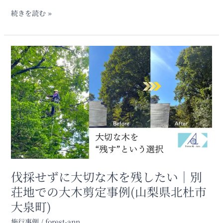
続きを読む »
伐
採
せ
ず
に
大
切
な
木
を
残
し
伐採せずに大切な木を残したい｜別
た
荘地での大木剪定事例(山梨県北杜市
い
大泉町)
｜
別
施行事例
/
forest-ann