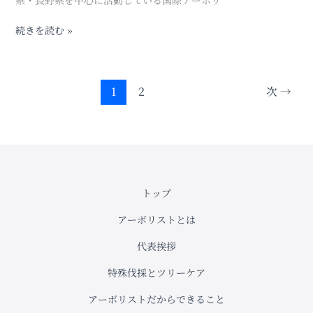
根
の
続きを読む »
上
大
き
な
1
2
次
→
枝
トップ
アーボリストとは
代表挨拶
特殊伐採とツリーケア
アーボリストだからできること