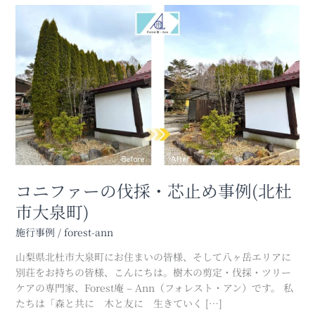
コ
ニ
フ
ァ
ー
の
伐
採・
芯
止
め
事
コニファーの伐採・芯止め事例(北杜
例
市大泉町)
(北
杜
施行事例
/
forest-ann
市
山梨県北杜市大泉町にお住まいの皆様、そして八ヶ岳エリアに
大
別荘をお持ちの皆様、こんにちは。樹木の剪定・伐採・ツリー
泉
ケアの専門家、Forest庵 – Ann（フォレスト・アン）です。 私
町)
たちは「森と共に 木と友に 生きていく […]