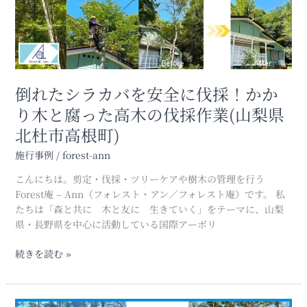
市
バ
小
を
淵
安
沢)
全
に
伐
倒れたシラカバを安全に伐採！かか
採！
り木と腐った高木の伐採作業(山梨県
か
北杜市高根町)
か
り
施行事例
/
forest-ann
木
と
こんにちは。剪定・伐採・ツリーケアや樹木の管理を行う
腐
Forest庵 – Ann（フォレスト・アン／フォレスト庵）です。 私
っ
たちは「森と共に 木と友に 生きていく」をテーマに、山梨
た
県・長野県を中心に活動している国際アーボリ
高
木
続きを読む »
の
伐
採
枯