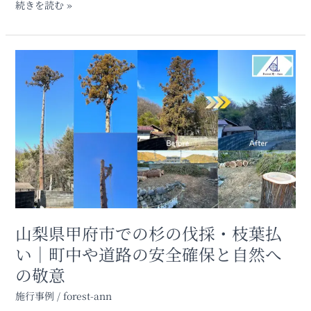
続きを読む »
｜
山
梨
県
山
北
梨
杜
県
市
甲
小
府
淵
市
沢
で
町
の
杉
の
伐
採・
山梨県甲府市での杉の伐採・枝葉払
枝
い｜町中や道路の安全確保と自然へ
葉
の敬意
払
い
施行事例
/
forest-ann
｜