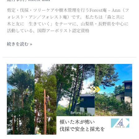
荘
地
剪定・伐採・ツリーケアや樹木管理を行うForest庵 – Ann（フ
で
ォレスト・アン／フォレスト庵）です。 私たちは「森と共に
の
木と友に 生きていく」をテーマに、山梨県・長野県を中心に
大
活動している、国際アーボリスト認定資格
木
剪
続きを読む »
定
事
例
高
(山
く
梨
伸
県
び
北
す
杜
ぎ
市
て
大
し
泉
ま
町)
っ
た