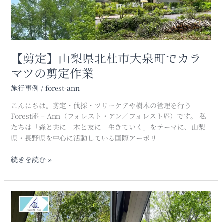
え
市
大
泉
町
で
【剪定】山梨県北杜市大泉町でカラ
カ
マツの剪定作業
ラ
マ
施行事例
/
forest-ann
ツ
こんにちは。剪定・伐採・ツリーケアや樹木の管理を行う
の
Forest庵 – Ann（フォレスト・アン／フォレスト庵）です。 私
剪
たちは「森と共に 木と友に 生きていく」をテーマに、山梨
定
県・長野県を中心に活動している国際アーボリ
作
業
続きを読む »
【伐
採】
山