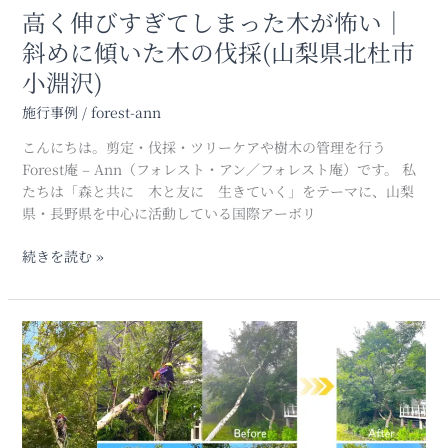
木
高く伸びすぎてしまった木が怖い｜
が
斜めに傾いた木の伐採(山梨県北杜市
怖
小淵沢)
い
｜
施行事例
/
forest-ann
斜
め
こんにちは。剪定・伐採・ツリーケアや樹木の管理を行う
に
Forest庵 – Ann（フォレスト・アン／フォレスト庵）です。 私
傾
たちは「森と共に 木と友に 生きていく」をテーマに、山梨
い
県・長野県を中心に活動している国際アーボリ
た
木
続きを読む »
の
伐
採
倒
(山
れ
梨
た
県
シ
北
ラ
杜
カ