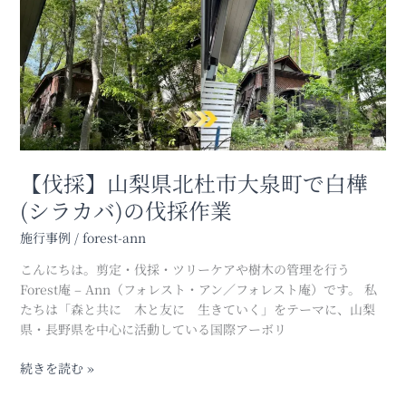
梨
県
北
杜
市
大
泉
町
で
【伐採】山梨県北杜市大泉町で白樺
白
(シラカバ)の伐採作業
樺
(シ
施行事例
/
forest-ann
ラ
こんにちは。剪定・伐採・ツリーケアや樹木の管理を行う
カ
Forest庵 – Ann（フォレスト・アン／フォレスト庵）です。 私
バ)
たちは「森と共に 木と友に 生きていく」をテーマに、山梨
の
県・長野県を中心に活動している国際アーボリ
伐
採
続きを読む »
作
業