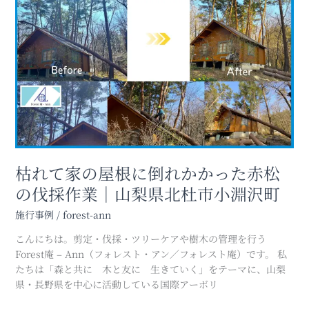
作
れ
業
て
(山
家
梨
の
県
屋
北
根
杜
に
市
倒
高
れ
根
か
町)
か
枯れて家の屋根に倒れかかった赤松
っ
の伐採作業｜山梨県北杜市小淵沢町
た
赤
施行事例
/
forest-ann
松
こんにちは。剪定・伐採・ツリーケアや樹木の管理を行う
の
Forest庵 – Ann（フォレスト・アン／フォレスト庵）です。 私
伐
たちは「森と共に 木と友に 生きていく」をテーマに、山梨
採
県・長野県を中心に活動している国際アーボリ
作
業