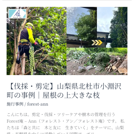
【伐
採・
剪
定】
山
梨
県
北
杜
市
小
淵
【伐採・剪定】山梨県北杜市小淵沢
沢
町の事例｜屋根の上大きな枝
町
の
施行事例
/
forest-ann
事
こんにちは。剪定・伐採・ツリーケアや樹木の管理を行う
例
Forest庵 – Ann（フォレスト・アン／フォレスト庵）です。 私
｜
たちは「森と共に 木と友に 生きていく」をテーマに、山梨
屋
県・長野県を中心に活動している国際アーボリ