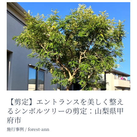
【剪
定】
エ
ン
ト
ラ
ン
ス
を
美
し
く
整
え
【剪定】エントランスを美しく整え
る
シ
るシンボルツリーの剪定：山梨県甲
ン
府市
ボ
ル
施行事例
/
forest-ann
ツ