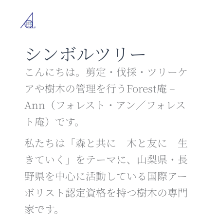
内
容
を
ス
シンボルツリー
キ
ッ
プ
こんにちは。剪定・伐採・ツリーケ
アや樹木の管理を行うForest庵 –
Ann（フォレスト・アン／フォレス
ト庵）です。
私たちは「森と共に 木と友に 生
きていく」をテーマに、山梨県・長
野県を中心に活動している国際アー
ボリスト認定資格を持つ樹木の専門
家です。