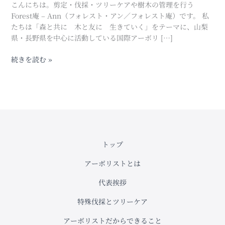
こんにちは。剪定・伐採・ツリーケアや樹木の管理を行う
リ
Forest庵 – Ann（フォレスト・アン／フォレスト庵）です。 私
ー
たちは「森と共に 木と友に 生きていく」をテーマに、山梨
の
県・長野県を中心に活動している国際アーボリ […]
剪
定：
続きを読む »
山
梨
県
甲
府
市
トップ
アーボリストとは
代表挨拶
特殊伐採とツリーケア
アーボリストだからできること